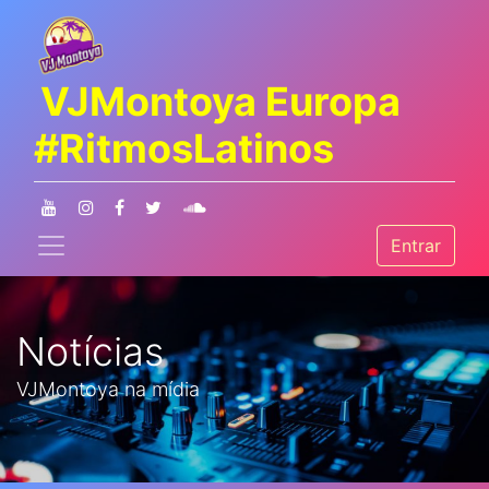
VJMontoya Europa
#RitmosLatinos
Entrar
Notícias
VJMontoya na mídia